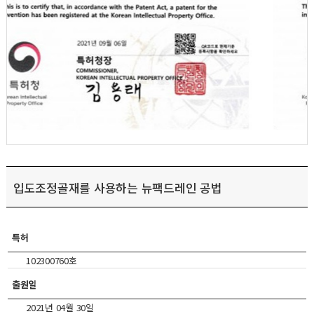
입도조정골재를 사용하는 뉴팩드레인 공법
특허
102300760호
출원일
2021년 04월 30일