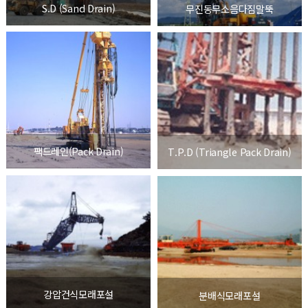
S.D (Sand Drain)
무진동무소음다짐말뚝
팩드레인(Pack Drain)
T.P.D (Triangle Pack Drain)
강압건식모래포설
분배식모래포설