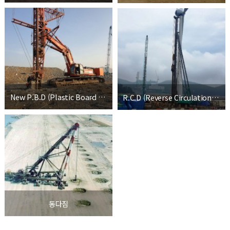
New P.B.D (Plastic Board Drain)
R.C.D (Reverse Circulation Drill)
동다짐