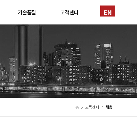
EN
기술품질
고객센터
반
인증서
1:1문의
신기술
채용
특허
공법소개
장비현황
고객센터
채용