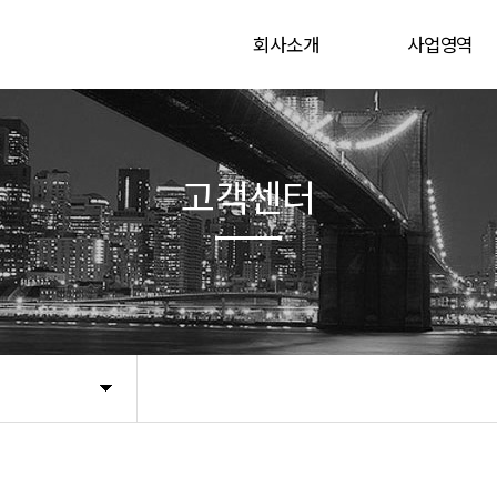
회사소개
사업영역
CEO 인사말
육상 해상 연약지
연혁
사업실적
고객센터
Global Network
찾아오시는길