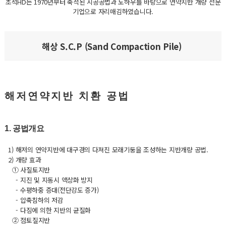
초석HD는 1970년부터 축적된 시공공법과 노하우를 바탕으로 연약지반 개량 전문
기업으로 자리매김하였습니다.
해상 S.C.P (Sand Compaction Pile)
해저연약지반 치환 공법
1. 공법개요
1) 해저의 연약지반에 대구경의 다져진 모래기둥을 조성하는 지반개량 공법.
2) 개량 효과
① 사질토지반
- 지진 및 지동시 액상화 방지
- 수평하중 증대(전단강도 증가)
- 압축침하의 저감
- 다짐에 의한 지반의 균질화
② 점토질지반