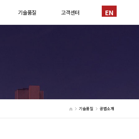
EN
기술품질
고객센터
반
인증서
1:1문의
신기술
채용
특허
공법소개
장비현황
기술품질
공법소개