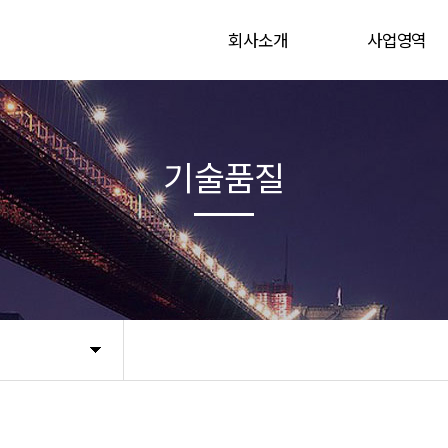
회사소개
사업영역
CEO 인사말
육상 해상 연약지
연혁
사업실적
기술품질
Global Network
찾아오시는길