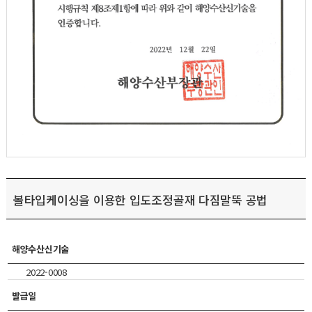
볼타입케이싱을 이용한 입도조정골재 다짐말뚝 공법
해양수산신기술
2022-0008
발급일